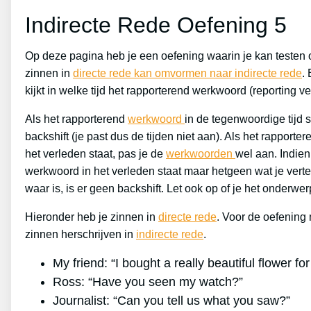
Indirecte Rede Oefening 5
Op deze pagina heb je een oefening waarin je kan testen o
zinnen in
directe rede kan omvormen naar indirecte rede
. 
kijkt in welke tijd het rapporterend werkwoord (reporting ve
Als het rapporterend
werkwoord
in de tegenwoordige tijd s
backshift (je past dus de tijden niet aan). Als het rapport
het verleden staat, pas je de
werkwoorden
wel aan. Indien
werkwoord in het verleden staat maar hetgeen wat je vertel
waar is, is er geen backshift. Let ook op of je het onderw
Hieronder heb je zinnen in
directe rede
. Voor de oefening
zinnen herschrijven in
indirecte rede
.
My friend: “I bought a really beautiful flower for
Ross: “Have you seen my watch?”
Journalist: “Can you tell us what you saw?”