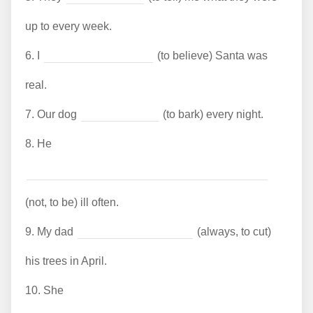
up to every week.
6.
I
(to believe) Santa was
real.
7.
Our dog
(to bark) every night.
8.
He
(not, to be) ill often.
9.
My dad
(always, to cut)
his trees in April.
10.
She