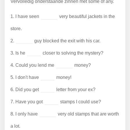
Vervolledig onderstaande zinnen met some of any.
1.
I have seen
very beautiful jackets in the
store.
2.
guy blocked the exit with his car.
3.
Is he
closer to solving the mystery?
4.
Could you lend me
money?
5.
I don't have
money!
6.
Did you get
letter from your ex?
7.
Have you got
stamps I could use?
8.
I only have
very old stamps that are worth
a lot.