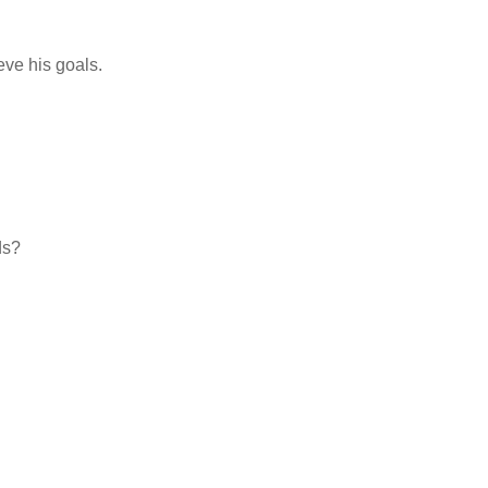
ve his goals.
ds?