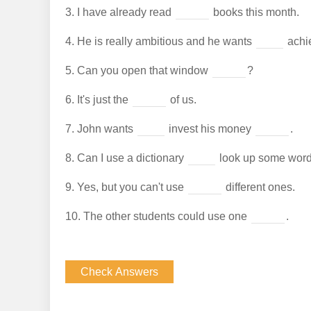
3.
I have already read
books this month.
4.
He is really ambitious and he wants
achie
5.
Can you open that window
?
6.
It's just the
of us.
7.
John wants
invest his money
.
8.
Can I use a dictionary
look up some wor
9.
Yes, but you can't use
different ones.
10.
The other students could use one
.