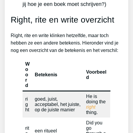
jij hoe je een boek moet schrijven?)
Right, rite en write overzicht
Right, rite en write klinken hetzelfde, maar toch
hebben ze een andere betekenis. Hieronder vind je
nog een overzicht van de betekenis en het verschil:
W
o
Voorbeel
o
Betekenis
d
r
d
He is
ri
goed, juist,
doing the
g
acceptabel, het juiste,
right
ht
op de juiste manier
thing.
Did you
rit
go
een ritueel