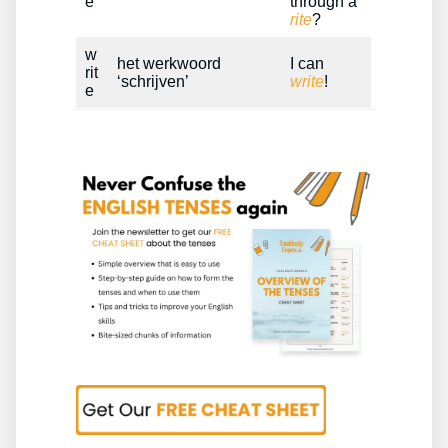
e
through a
rite
?
w
het werkwoord
I can
rit
‘schrijven’
write
!
e