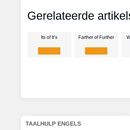
Gerelateerde artikel
Its of It’s
Farther of Further
W
Lees meer
Lees meer
TAALHULP ENGELS