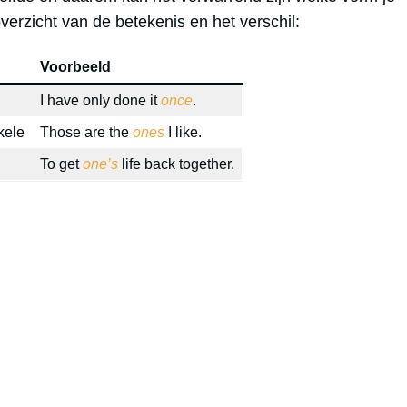
erzicht van de betekenis en het verschil:
Voorbeeld
I have only done it
once
.
kele
Those are the
ones
I like.
To get
one’s
life back together.