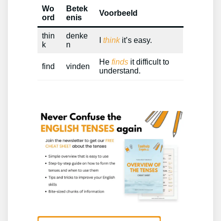
Wo
Betek
Voorbeeld
ord
enis
thin
denke
I
think
it’s easy.
k
n
He
finds
it difficult to
find
vinden
understand.