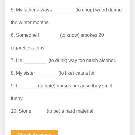
5.
My father always
(to chop) wood during
the winter months.
6.
Someone I
(to know) smokes 20
cigarettes a day.
7.
He
(to drink) way too much alcohol.
8.
My sister
(to like) cats a lot.
9.
I
(to hate) horses because they smell
funny.
10.
Stone
(to be) a hard material.