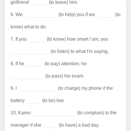
girlfriend
(to leave) him.
6.
We
(to help) you if we
(to
know) what to do.
7.
If you
(to know) how smart I am, you
(to listen) to what I'm saying.
8.
If he
(to pay) attention, he
(to pass) his exam.
9.
I
(to charge) my phone if the
battery
(to be) low.
10.
Karen
(to complain) to the
manager if she
(to have) a bad day.