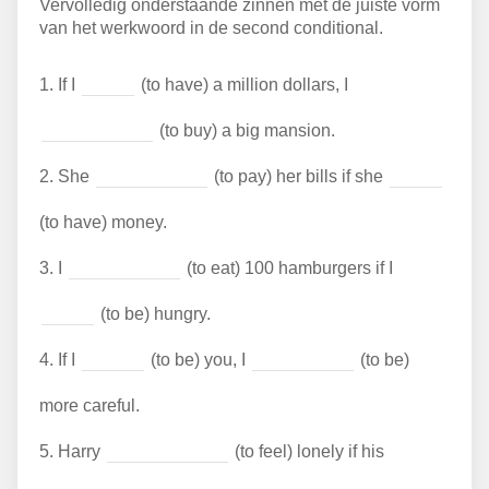
Vervolledig onderstaande zinnen met de juiste vorm
van het werkwoord in de second conditional.
1.
If I
(to have) a million dollars, I
(to buy) a big mansion.
2.
She
(to pay) her bills if she
(to have) money.
3.
I
(to eat) 100 hamburgers if I
(to be) hungry.
4.
If I
(to be) you, I
(to be)
more careful.
5.
Harry
(to feel) lonely if his