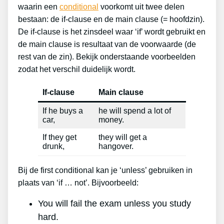
waarin een
conditional
voorkomt uit twee delen
bestaan: de if-clause en de main clause (= hoofdzin).
De if-clause is het zinsdeel waar ‘if’ wordt gebruikt en
de main clause is resultaat van de voorwaarde (de
rest van de zin). Bekijk onderstaande voorbeelden
zodat het verschil duidelijk wordt.
If-clause
Main clause
If he buys a
he will spend a lot of
car,
money.
If they get
they will get a
drunk,
hangover.
Bij de first conditional kan je ‘unless’ gebruiken in
plaats van ‘if … not’. Bijvoorbeeld:
You will fail the exam unless you study
hard.