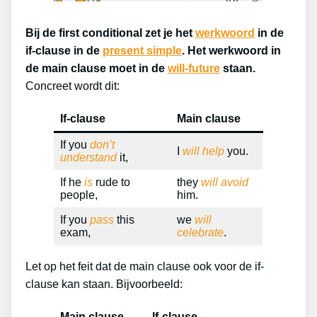
Bij de first conditional zet je het
werkwoord
in de
if-clause in de
present simple
. Het werkwoord in
de main clause moet in de
will-future
staan.
Concreet wordt dit:
If-clause
Main clause
If you
don’t
I
will help
you.
understand
it,
If he
is
rude to
they
will avoid
people,
him.
If you
pass
this
we
will
exam,
celebrate
.
Let op het feit dat de main clause ook voor de if-
clause kan staan. Bijvoorbeeld:
Main clause
If-clause