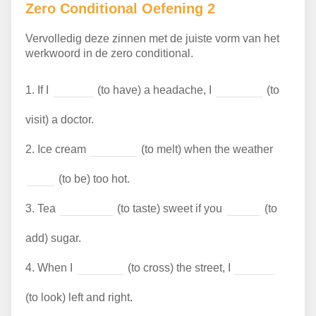
Zero Conditional Oefening 2
Vervolledig deze zinnen met de juiste vorm van het
werkwoord in de zero conditional.
1.
If I
(to have) a headache, I
(to
visit) a doctor.
2.
Ice cream
(to melt) when the weather
(to be) too hot.
3.
Tea
(to taste) sweet if you
(to
add) sugar.
4.
When I
(to cross) the street, I
(to look) left and right.