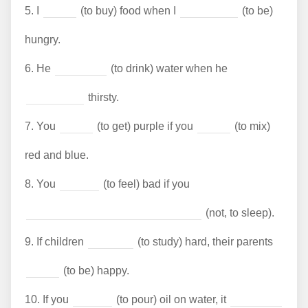
5.
I
(to buy) food when I
(to be)
hungry.
6.
He
(to drink) water when he
thirsty.
7.
You
(to get) purple if you
(to mix)
red and blue.
8.
You
(to feel) bad if you
(not, to sleep).
9.
If children
(to study) hard, their parents
(to be) happy.
10.
If you
(to pour) oil on water, it