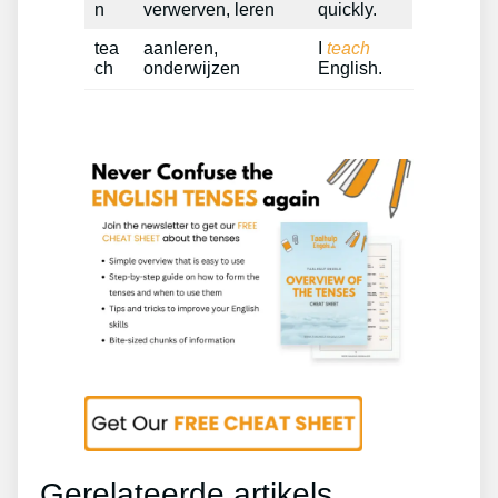
n
verwerven, leren
quickly.
tea
aanleren,
I
teach
ch
onderwijzen
English.
Gerelateerde artikels