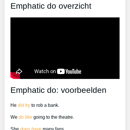
Emphatic do overzicht
Emphatic do: voorbeelden
He
did try
to rob a bank.
We
do like
going to the theatre.
She
does have
many fans.