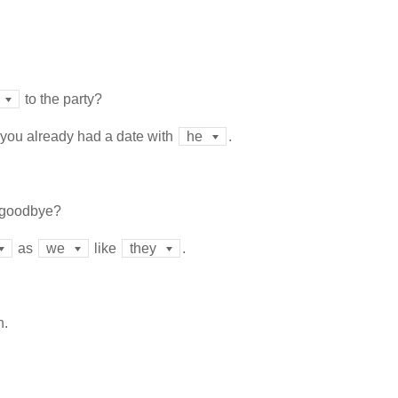
to the party?
 you already had a date with
.
he
g goodbye?
as
like
.
we
they
h.