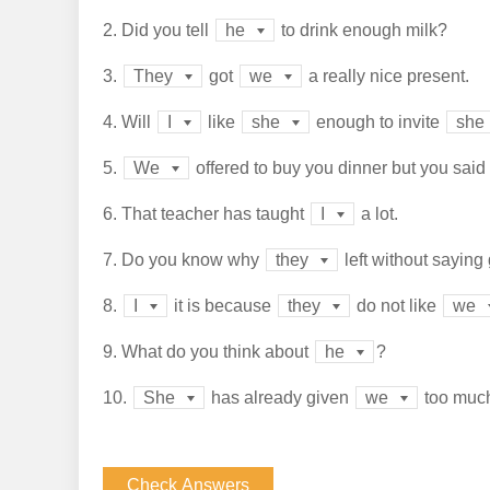
2.
Did you tell
to drink enough milk?
he
3.
got
a really nice present.
They
we
4.
Will
like
enough to invite
I
she
she
5.
offered to buy you dinner but you said
We
6.
That teacher has taught
a lot.
I
7.
Do you know why
left without sayin
they
8.
it is because
do not like
I
they
we
9.
What do you think about
?
he
10.
has already given
too muc
She
we