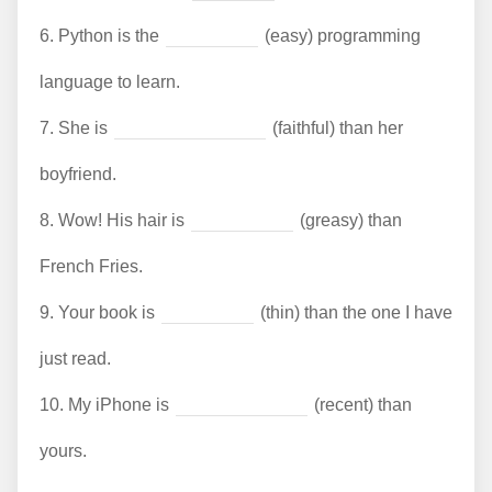
6.
Python is the
(easy) programming
language to learn.
7.
She is
(faithful) than her
boyfriend.
8.
Wow! His hair is
(greasy) than
French Fries.
9.
Your book is
(thin) than the one I have
just read.
10.
My iPhone is
(recent) than
yours.