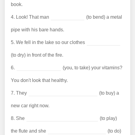
book.
4.
Look! That man
(to bend) a metal
pipe with his bare hands.
5.
We fell in the lake so our clothes
(to dry) in front of the fire.
6.
(you, to take) your vitamins?
You don't look that healthy.
7.
They
(to buy) a
new car right now.
8.
She
(to play)
the flute and she
(to do)