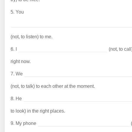
5.
You
(not, to listen) to me.
6.
I
(not, to call
right now.
7.
We
(not, to talk) to each other at the moment.
8.
He
to look) in the right places.
9.
My phone
(