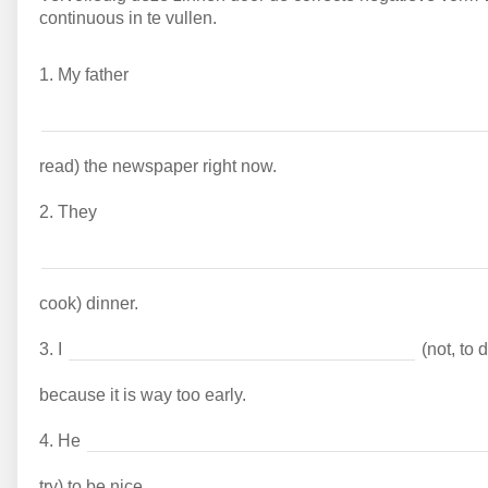
continuous in te vullen.
1.
My father
read) the newspaper right now.
2.
They
cook) dinner.
3.
I
(not, to 
because it is way too early.
4.
He
try) to be nice.