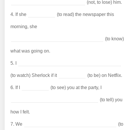
(not, to lose) him.
4.
If she
(to read) the newspaper this
morning, she
(to know)
what was going on.
5.
I
(to watch) Sherlock if it
(to be) on Netflix.
6.
If I
(to see) you at the party, I
(to tell) you
how I felt.
7.
We
(to