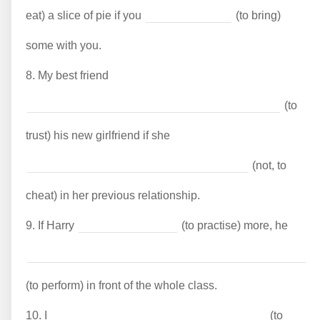
eat) a slice of pie if you
(to bring)
some with you.
8.
My best friend
(to
trust) his new girlfriend if she
(not, to
cheat) in her previous relationship.
9.
If Harry
(to practise) more, he
(to perform) in front of the whole class.
10.
I
(to