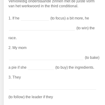
Vervolledig onderstaande zinnen met de juiste vorm
van het werkwoord in the third conditional.
1.
If he
(to focus) a bit more, he
(to win) the
race.
2.
My mom
(to bake)
a pie if she
(to buy) the ingredients.
3.
They
(to follow) the leader if they