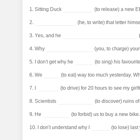
1.
Sitting Duck
(to release) a new E
2.
(he, to write) that letter hims
3.
Yes, and he
(
4.
Why
(you, to charge) you
5.
I don't get why he
(to sing) his favourit
6.
We
(to eat) way too much yesterday. W
7.
I
(to drive) for 20 hours to see my girlf
8.
Scientists
(to discover) ruins o
9.
He
(to forbid) us to buy a new bike.
10.
I don't understand why I
(to lose) last