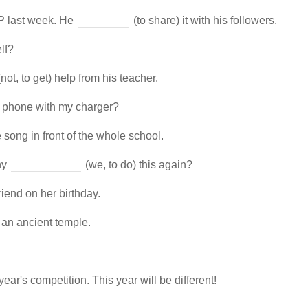
P last week. He
(to share) it with his followers.
elf?
not, to get) help from his teacher.
r phone with my charger?
e song in front of the whole school.
hy
(we, to do) this again?
riend on her birthday.
f an ancient temple.
 year's competition. This year will be different!